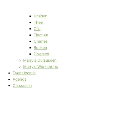
Kruiden
Thee
Olie
Tinctuur
Cremes
Boeken
Diversen
Marry’s Cursussen
Marry’s Workshops
Event locatie
Agenda
Cursussen