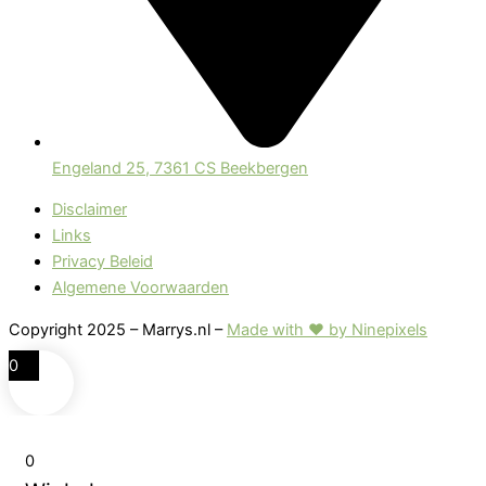
Engeland 25, 7361 CS Beekbergen
Disclaimer
Links
Privacy Beleid
Algemene Voorwaarden
Copyright 2025 – Marrys.nl –
Made with ♥ by Ninepixels
0
0