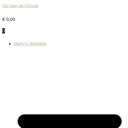
Ga naar de inhoud
€
0,00
0
Marry’s Winkeltje