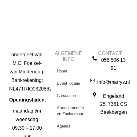
ALGEMENE
CONTACT
onderdeel van
INFO
055 506 13
M.C. Foelkel-
91
Home
van Middendorp
Bankrekening:
info@marrys.nl
Event locatie
NL47TRIO0320862291
Cursussen
Engeland
Openingstijden
:
25, 7361 CS
Arrangementen
maandag t/m
Beekbergen
en Zaalverhuur
woensdag
Agenda
09.30 – 17.00
uur