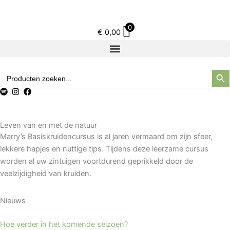
Ga
naar
0
de
€
0,00
inhoud
Zoek
Zoek
naar:
Leven van en met de natuur
Marry’s Basiskruidencursus is al jaren vermaard om zijn sfeer,
lekkere hapjes en nuttige tips. Tijdens deze leerzame cursus
worden al uw zintuigen voortdurend geprikkeld door de
veelzijdigheid van kruiden.
Nieuws
Hoe verder in het komende seizoen?