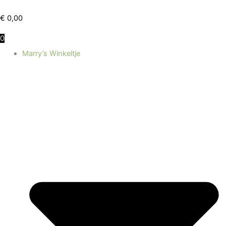
Ga
naar
€
0,00
de
0
inhoud
Marry’s Winkeltje