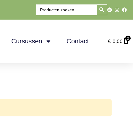
Zoekknop
Zoek
naar:
0
Cursussen
Contact
€
0,00