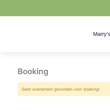
Ga
naar
de
inhoud
Marry’s
Booking
Geen evenement gevonden voor boeking!