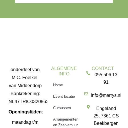
ALGEMENE
CONTACT
onderdeel van
INFO
055 506 13
M.C. Foelkel-
91
Home
van Middendorp
Bankrekening:
info@marrys.nl
Event locatie
NL47TRIO0320862291
Cursussen
Engeland
Openingstijden
:
25, 7361 CS
Arrangementen
maandag t/m
Beekbergen
en Zaalverhuur