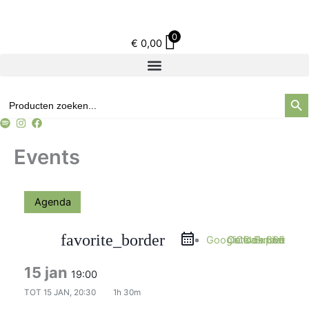
Ga
naar
0
de
€
0,00
inhoud
Zoek
Zoek
naar:
Events
Agenda
favorite_border
Google Calendar
Outlook 365
Outlook Live
iCal Export
15 jan
19:00
TOT
15 JAN, 20:30
1h 30m