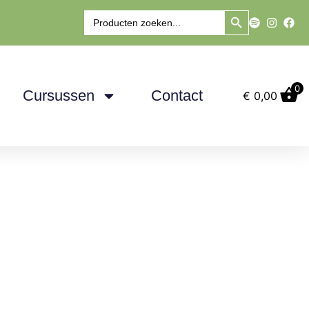
Zoekknop
Zoek
naar:
0
Cursussen
Contact
€
0,00