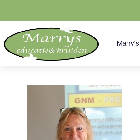
Ga
naar
de
inhoud
Marry’s