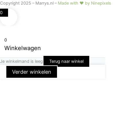
Copyright 2025 – Marrys.nl –
Made with ♥ by Ninepixels
0
0
Winkelwagen
Je winkelmand is leeg
Terug naar winkel
Verder winkelen