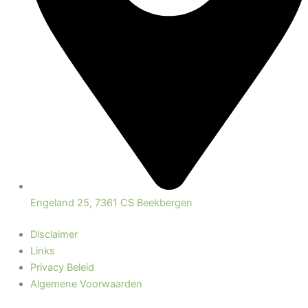
Engeland 25, 7361 CS Beekbergen
Disclaimer
Links
Privacy Beleid
Algemene Voorwaarden