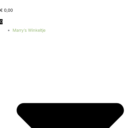
Ga
naar
€
0,00
de
0
inhoud
Marry’s Winkeltje