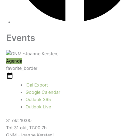
Events
Agenda
favorite_border
iCal Export
Google Calendar
Outlook 365
Outlook Live
31 okt
10:00
Tot
31 okt, 17:00
7h
GNM -Joanne Kerstenj