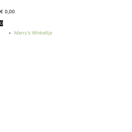
Ga
naar
€
0,00
de
0
inhoud
Marry’s Winkeltje