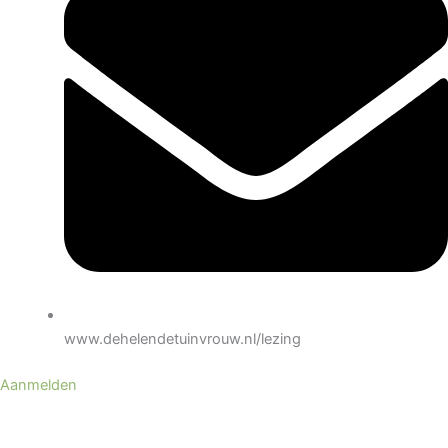
www.dehelendetuinvrouw.nl/lezing
Aanmelden