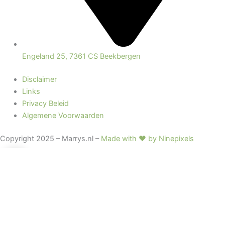
Engeland 25, 7361 CS Beekbergen
Disclaimer
Links
Privacy Beleid
Algemene Voorwaarden
Copyright 2025 – Marrys.nl –
Made with ♥ by Ninepixels
0
0
Winkelwagen