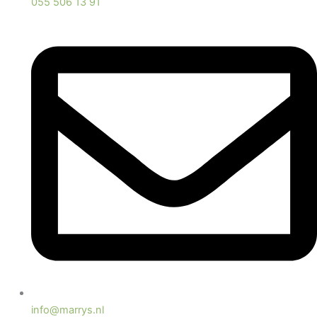
055 506 13 91
info@marrys.nl