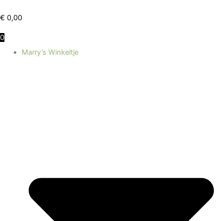
Ga
naar
€
0,00
de
0
inhoud
Marry’s Winkeltje