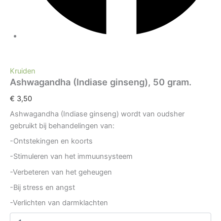
Kruiden
Ashwagandha (Indiase ginseng), 50 gram.
€
3,50
Ashwagandha (Indiase ginseng) wordt van oudsher
gebruikt bij behandelingen van:
-Ontstekingen en koorts
-Stimuleren van het immuunsysteem
-Verbeteren van het geheugen
-Bij stress en angst
-Verlichten van darmklachten