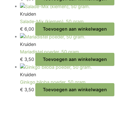
Kruiden
Salade-Mix (kiemen), 50 gram.
€
6,00
Toevoegen aan winkelwagen
Kruiden
Mariadistel poeder, 50 gram.
€
3,50
Toevoegen aan winkelwagen
Kruiden
Ginkgo biloba poeder, 50 gram.
€
3,50
Toevoegen aan winkelwagen