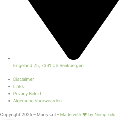
Engeland 25, 7361 CS Beekbergen
Disclaimer
Links
Privacy Beleid
Algemene Voorwaarden
Copyright 2025 – Marrys.nl –
Made with ♥ by Ninepixels
0