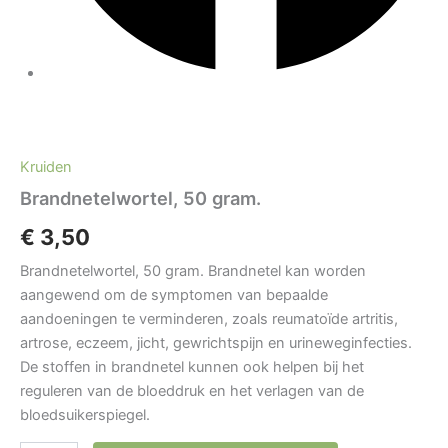
Brandnetelwortel,
50
gram.
Kruiden
aantal
Brandnetelwortel, 50 gram.
€
3,50
Brandnetelwortel, 50 gram. Brandnetel kan worden
aangewend om de symptomen van bepaalde
aandoeningen te verminderen, zoals reumatoïde artritis,
artrose, eczeem, jicht, gewrichtspijn en urineweginfecties.
De stoffen in brandnetel kunnen ook helpen bij het
reguleren van de bloeddruk en het verlagen van de
bloedsuikerspiegel.