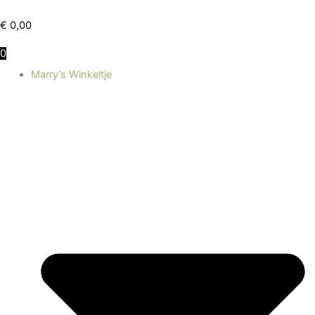
Ga
naar
€
0,00
de
0
inhoud
Marry’s Winkeltje