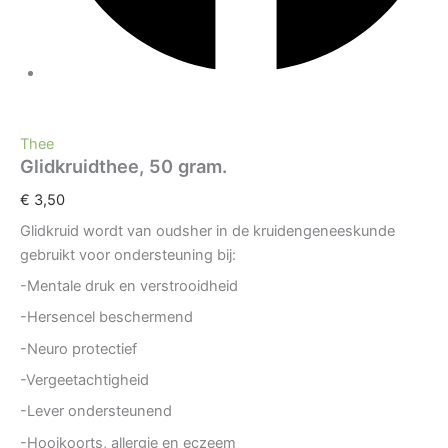
Thee
Glidkruidthee, 50 gram.
€
3,50
Glidkruid wordt van oudsher in de kruidengeneeskunde
gebruikt voor ondersteuning bij:
-Mentale druk en verstrooidheid
-Hersencel beschermend
-Neuro protectief
-Vergeetachtigheid
-Lever ondersteunend
-Hooikoorts, allergie en eczeem