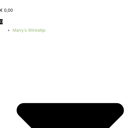
Toorts
Ga
tinctuur
naar
€
0,00
aantal
de
0
inhoud
Marry’s Winkeltje