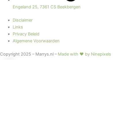
Engeland 25, 7361 CS Beekbergen
Disclaimer
Links
Privacy Beleid
Algemene Voorwaarden
Copyright 2025 – Marrys.nl –
Made with ♥ by Ninepixels
0
0
Winkelwagen
Je winkelmand is leeg
Terug naar winkel
Verder winkelen