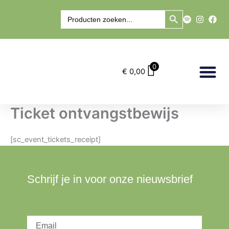
Ga
Zoekknop
Zoek
naar
naar:
de
inhoud
0
€
0,00
Marry’s Winkel
Ticket ontvangstbewijs
[sc_event_tickets_receipt]
Schrijf je in voor onze nieuwsbrief