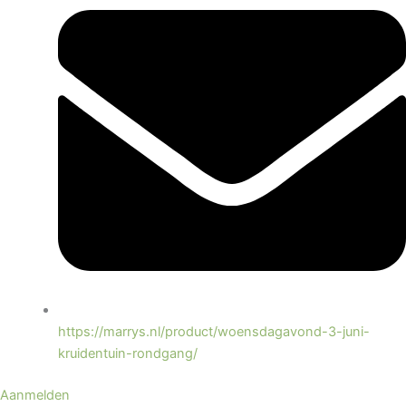
https://marrys.nl/product/woensdagavond-3-juni-
kruidentuin-rondgang/
Aanmelden