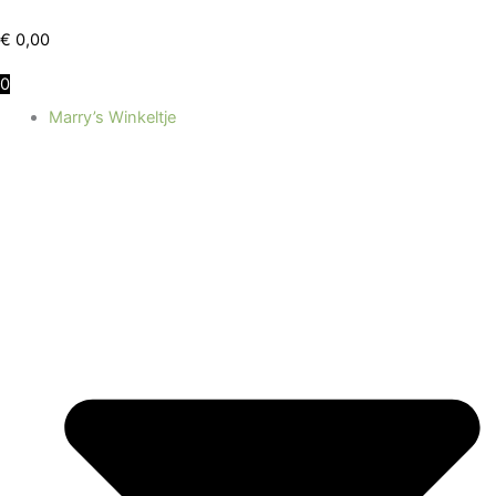
Ga
naar
€
0,00
de
0
inhoud
Marry’s Winkeltje