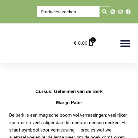
Ga
Zoekknop
Zoek
naar
naar:
de
inhoud
0
€
0,00
Marry’s Winkel
Cursus: Geheimen van de Berk
Marijn Pater
De berk is een magische boom vol verrassingen: veel rijker,
zachter en veelzijdiger dan de meeste mensen denken. Hij
staat symbool voor vernieuwing — precies wat we
allemaal voelen nu de lente weer om de hoek komt kijken.