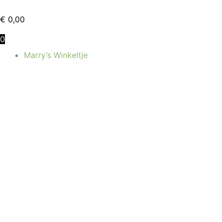
Ga
naar
€
0,00
de
0
inhoud
Marry’s Winkeltje