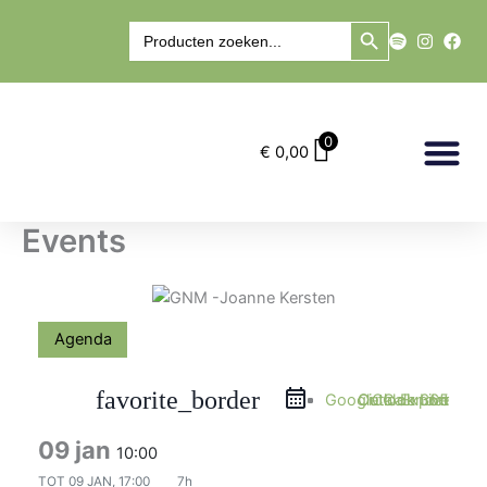
Ga
Zoekknop
Zoek
naar
naar:
de
inhoud
0
€
0,00
Marry’s Winkel
Events
Agenda
favorite_border
Google Calendar
Outlook 365
Outlook Live
iCal Export
09 jan
10:00
TOT
09 JAN, 17:00
7h