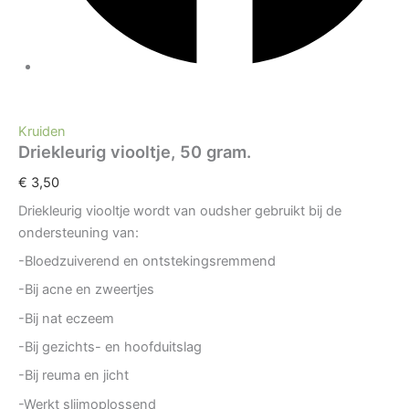
Kruiden
Driekleurig viooltje, 50 gram.
€
3,50
Driekleurig viooltje wordt van oudsher gebruikt bij de
ondersteuning van:
-Bloedzuiverend en ontstekingsremmend
-Bij acne en zweertjes
-Bij nat eczeem
-Bij gezichts- en hoofduitslag
-Bij reuma en jicht
-Werkt slijmoplossend