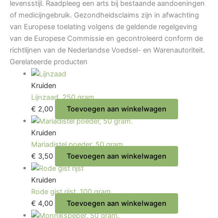
levensstijl. Raadpleeg een arts bij bestaande aandoeningen
of medicijngebruik. Gezondheidsclaims zijn in afwachting
van Europese toelating volgens de geldende regelgeving
van de Europese Commissie en gecontroleerd conform de
richtlijnen van de
Nederlandse Voedsel- en Warenautoriteit
.
Gerelateerde producten
Kruiden
Lijnzaad, 250 gram.
€
2,00
Toevoegen aan winkelwagen
Kruiden
Mariadistel poeder, 50 gram.
€
3,50
Toevoegen aan winkelwagen
Kruiden
Rode gist rijst, 100 gram.
€
4,00
Toevoegen aan winkelwagen