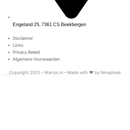
Engeland 25, 7361 CS Beekbergen
Disclaimer
Links
Privacy Beleid
Algemene Voorwaarden
Copyright 2025 – Marrys.nl –
Made with ♥ by Ninepixels
0
0
Winkelwagen
Je winkelmand is leeg
Terug naar winkel